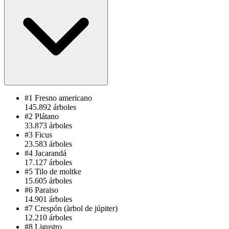
#1
Fresno americano
145.892 árboles
#2
Plátano
33.873 árboles
#3
Ficus
23.583 árboles
#4
Jacarandá
17.127 árboles
#5
Tilo de moltke
15.605 árboles
#6
Paraiso
14.901 árboles
#7
Crespón (àrbol de júpiter)
12.210 árboles
#8
Ligustro