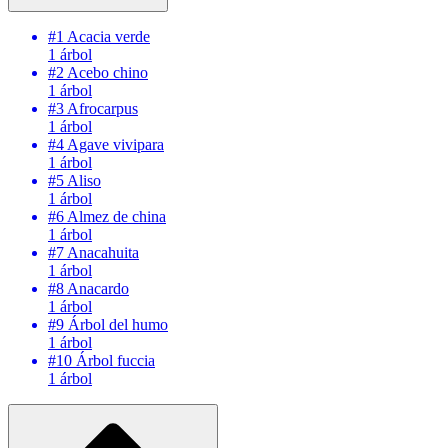
#1
Acacia verde
1 árbol
#2
Acebo chino
1 árbol
#3
Afrocarpus
1 árbol
#4
Agave vivipara
1 árbol
#5
Aliso
1 árbol
#6
Almez de china
1 árbol
#7
Anacahuita
1 árbol
#8
Anacardo
1 árbol
#9
Árbol del humo
1 árbol
#10
Árbol fuccia
1 árbol