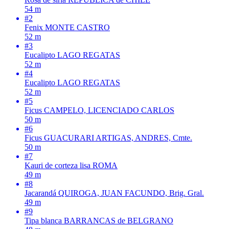
54 m
#2
Fenix
MONTE CASTRO
52 m
#3
Eucalipto
LAGO REGATAS
52 m
#4
Eucalipto
LAGO REGATAS
52 m
#5
Ficus
CAMPELO, LICENCIADO CARLOS
50 m
#6
Ficus
GUACURARI ARTIGAS, ANDRES, Cmte.
50 m
#7
Kauri de corteza lisa
ROMA
49 m
#8
Jacarandá
QUIROGA, JUAN FACUNDO, Brig. Gral.
49 m
#9
Tipa blanca
BARRANCAS de BELGRANO